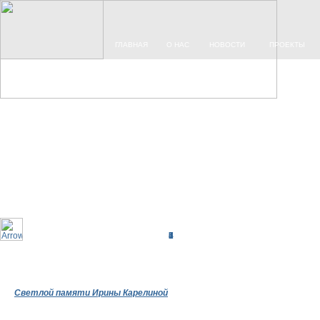
ГЛАВНАЯ
О НАС
НОВОСТИ
ПРОЕКТЫ
1
2
3
4
5
6
7
Светлой памяти Ирины Карелиной