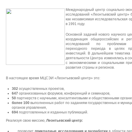
Международный центр социально-эко
исследований «Леонтьевский центр» 
как независимая исследовательская о
в 1991 году.
Основной задачей нового научного це
координация общероссийских и рег
исследований по проблемам э
переходного периода в целях пр
инвестиций. В дальнейшем тематика
деятельности Центра изменялись в со
с экономическими и социальными пр
развития страны и регионов.
В настоящее время МЦСЭИ «Леонтьевский центр» это:
302
осуществленных проектов,
647
организованных форумов, конференций и семинаров,
50
партнерств с научными, консалтинговыми и общественными органи
более 100
выполненных работ по заданиям государственных и муниц
органов управления,
694
подготовленных и изданных публикаций.
Реализуя свою миссию,
Леонтьевский центр:
проводит
прикладные исследования и разработки
в области ре