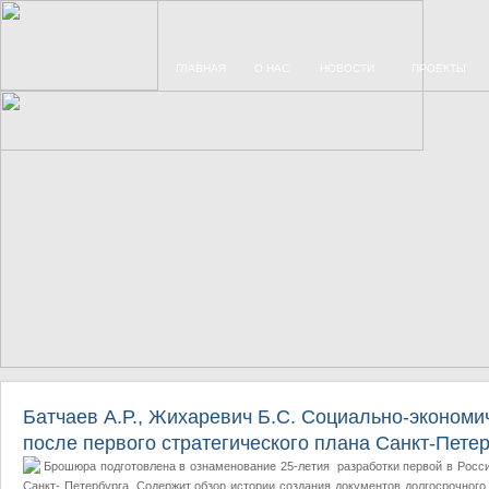
ГЛАВНАЯ
О НАС
НОВОСТИ
ПРОЕКТЫ
Батчаев А.Р., Жихаревич Б.С. Социально-экономи
после первого стратегического плана Санкт-Петер
Брошюра подготовлена в ознаменование 25-летия разработки первой в России
Санкт- Петербурга. Содержит обзор истории создания документов долгосрочного