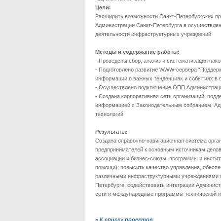
Цели:
Расширить возможности Санкт-Петербургских п
Администрации Санкт-Петербурга в осуществле
деятельности инфраструктурных учреждений
Методы и содержание работы:
- Проведены сбор, анализ и систематизация на
- Подготовлено развитие WWW-сервера “Поддержк
информации о важных тенденциях и событиях в 
- Осуществлено подключение ОПП Администрации 
- Создана корпоративная сеть организаций, под
информацией с Законодательным собранием, Адм
технологий
Результаты:
Создана справочно-навигационная система органи
предпринимателей к основным источникам делов
ассоциации и бизнес-союзы, программы и инсти
помощи); повысить качество управления, обес
различными инфраструктурными учреждениями по
Петербурга; содействовать интеграции Админис
сети и международные программы технической 
« К списку проектов