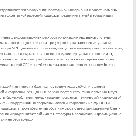
редпринимателей в получении необходимой информации и оказать помощь
нии эффективной адресной поддержки предпринимателей и координации
копленных информационных ресурсов организаций-участников системы;
а малого и среднего бизнеса”, регулярное представление актуальной
секторе МСП, деятельности поставщиков услуг и международных организаций;
Санкт-Петербурга к сети Internet; создание виртуального офиса ОПП;
держивающих развитие предпринимательства, а также оперативный обмен
инистрацией СПб и зарубежными партнерами с использованием Internet-
заций-партнеров на базе Internet, позволяющая: облегчить доступ
ой информации (базы данных по законодательству, финансовые институты,
туты бизнес-обучения, международные программы технической и финансовой
печить и поддерживать непрерывный обмен информацией между ОПП и
ддержки, а также обеспечить обратную связь с предпринимателями Санкт-
трации и предпринимателей Санкт-Петербурга в российские информационные
и финансовой помощи