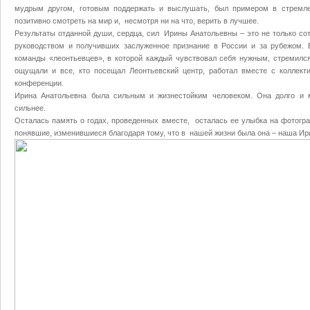
мудрым другом, готовым поддержать и выслушать, был примером в стремлен
позитивно смотреть на мир и, несмотря ни на что, верить в лучшее.
Результаты отданной души, сердца, сил Ирины Анатольевны – это не только со
руководством и получивших заслуженное признание в России и за рубежом. 
команды «леонтьевцев», в которой каждый чувствовал себя нужным, стремилс
ощущали и все, кто посещал Леонтьевский центр, работал вместе с коллект
конференции.
Ирина Анатольевна была сильным и жизнестойким человеком. Она долго и м
сильнее.
Осталась память о годах, проведенных вместе, осталась ее улыбка на фотогра
понявшие, изменившиеся благодаря тому, что в нашей жизни была она – наша И