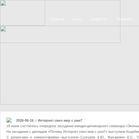
ГЛАВНАЯ
О НАС
НОВОСТИ
ПРОЕКТЫ
2026-06-16 :: Интернет свел мир с ума?
16 июня состоялось очередное заседание междисциплинарного семинара «Эконом
На заседании с докладом «Почему Интернет свел мир с ума?» выступили Коцюбин
С вопросами и комментариями выступали Сунгуров А.Ю., Жихаревич Б.С., Тул