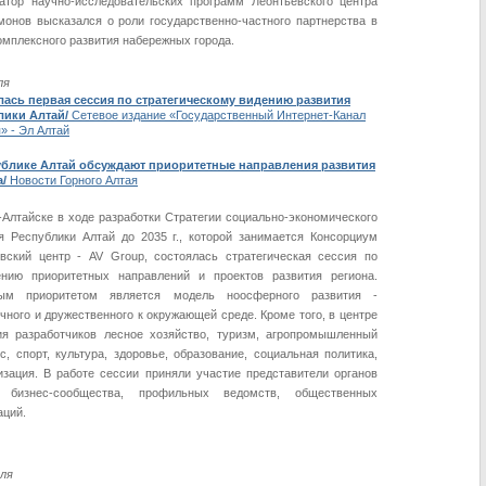
атор научно-исследовательских программ Леонтьевского центра
монов высказался о роли государственно-частного партнерства в
омплексного развития набережных города.
ля
лась первая сессия по стратегическому видению развития
лики Алтай/
Сетевое издание «Государственный Интернет-Канал
» - Эл Алтай
ублике Алтай обсуждают приоритетные направления развития
а/
Новости Горного Алтая
-Алтайске в ходе разработки Стратегии социально-экономического
я Республики Алтай до 2035 г., которой занимается Консорциум
вский центр - AV Group, состоялась стратегическая сессия по
ению приоритетных направлений и проектов развития региона.
ым приоритетом является модель ноосферного развития -
чного и дружественного к окружающей среде. Кроме того, в центре
я разработчиков лесное хозяйство, туризм, агропромышленный
с, спорт, культура, здоровье, образование, социальная политика,
зация. В работе сессии приняли участие представители органов
, бизнес-сообщества, профильных ведомств, общественных
аций.
ля