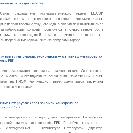
тельное охлаждение /
РБК+
динг, руководитель исследовательского отдела МЦСЭИ
ьевский центр», о тенденциях состояния экономики Санкт-
рг в первой половине текущего года, в том числе о наметившемся
 деурбанизации, который проявляется в существенном росте
в ИЖС в Ленинградской области. Эксперт объясняет это
ей потребностью горожан жить за пределами города.
я
зм или гигантомания: экономисты — о главных мегапроектах
рга/
РБК
динг, руководитель исследовательского отдела Леонтьевского
, с оценкой инвестиционных соглашений, заключенных Санкт-
ургом на ПМЭФ. Крупнейшими инвесторами здесь выступают
ственные корпорации.
жные Петербурга: серая зона или конкурентное
щество/
РБК+
 онлайн-дискуссии «Недоступные набережные Петербурга»,
зованной отделом конференций РБК Петербург совместно с
ом «Retrogradu.Net — Архитектура Петербурга», директор-