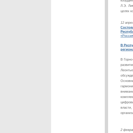
координ
Л.Э. Ли
целях к
12 апре
Состоя
Респуб
«Россия
В Респ
регион
В Горно
развити
Леонтье
обсужд
Основн
гармони
внимани
комплек
цифрови
власти
организ
2 февра