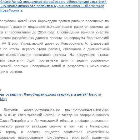
ублике Алтай продолжается работа по обновлению стратегии
ьно-экономического развития/
мультирегиональный агрегатор
й БеzФормата
еспублики Алтай Олег Хорохордин провёл рабочее совещание по
зации стратегии социально-экономического развития региона до
да с перспективой до 2050 года. В совещании приняли участие
вители разработчика данного проекта Консорциума Леонтьевский
– AV Group. Управляющий директор Консорциума А. Крыловский
 об итогах первого этапа работы, связанного с диагностикой
ьно-экономического положения региона. На следующих этапах
отки стратегии будут поставлены цели и задачи социально-
ической политики Республики Алтай и разработаны механизмы
ции стратегии.
я
рг оставляет Ленобласти одних стариков и детей/
Новости
-Мар
 Лимонов, директор-координатор научно-исследовательских
м МЦСЭИ «Леонтьевский центр», на заседании Координационного
Санкт-Петербурга и Ленинградской области в сфере социально-
ического развития высказал мнение о том, что в ближайшем
м городу и области придется заниматься комплексным
ориальным планированием приграничных территорий, развитием