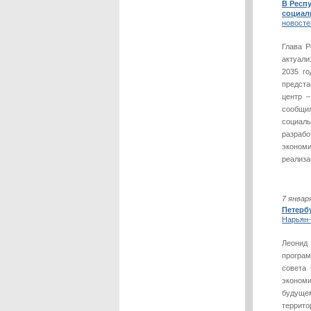
В Респ
социал
новосте
Глава Р
актуали
2035 го
предста
центр 
сообщил
социал
разраб
эконом
реализа
7 январ
Петербу
Нарьян
Леонид
програм
совета 
эконом
будуще
террит