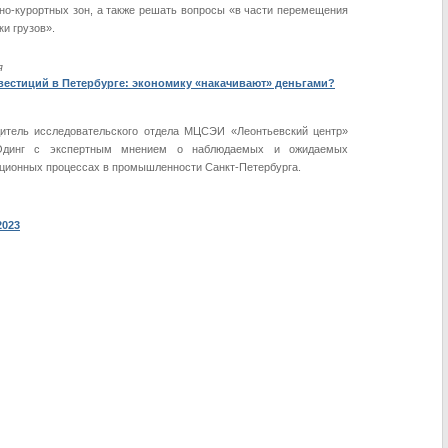
но-курортных зон, а также решать вопросы «в части перемещения
ки грузов».
я
вестиций в Петербурге: экономику «накачивают» деньгами?
итель исследовательского отдела МЦСЭИ «Леонтьевский центр»
динг с экспертным мнением о наблюдаемых и ожидаемых
ционных процессах в промышленности Санкт-Петербурга.
2023