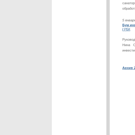
санатор
обработ
5 январ
Бум ин
/
РБК
Руковод
Нина О
инвести
Архив 