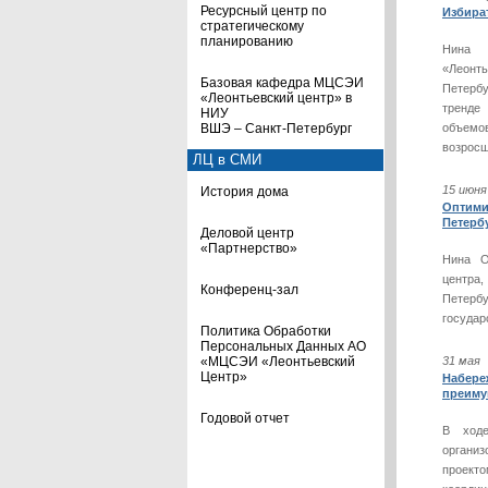
Ресурсный центр по
Избира
стратегическому
планированию
Нина О
«Леонт
Базовая кафедра МЦСЭИ
Петербу
«Леонтьевский центр» в
тренде
НИУ
ВШЭ – Санкт-Петербург
объемо
возросш
ЛЦ в СМИ
15 июн
История дома
Оптими
Петербу
Деловой центр
«Партнерство»
Нина О
центра
Конференц-зал
Петерб
государ
Политика Обработки
Персональных Данных АО
«МЦСЭИ «Леонтьевский
31 мая
Центр»
Набере
преиму
Годовой отчет
В ходе
органи
проект