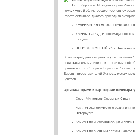
Петербургского Международного Иннова
тему: «Новый облик городов: «зеленые» реше
Работа семинара-диалога проходила в форме
ЗЕЛЕНЫЙ ГОРОД: Экологические реше
УМНЫЙ ГОРОД: Информационно-комму
городом
ИННОВАЦИОННЫЙ ХАБ: Инновационные
В семинаре?диалоге приняли участие более 1
представители муниципалитетов и научной об
правительства Северной Европы и России, ру
Европы, представителей бизнеса, междунар
центров.
Организаторами и партнерами семинара?
Совет Министров Северных Стран
Комитет экономического развития, п
Петербурга
Комитет по информатизации и связи 
Комитет по внешним связям Санкт?П