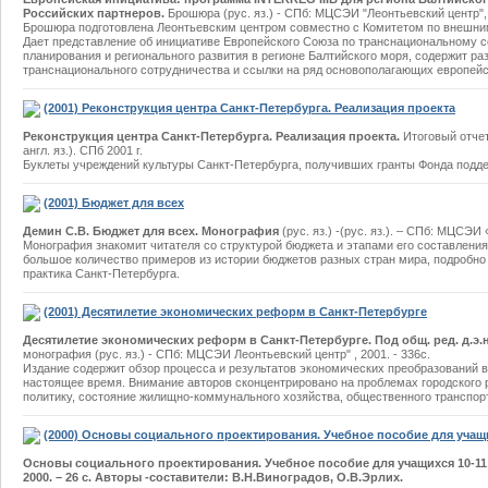
Российских партнеров.
Брошюра (рус. яз.) - СПб: МЦСЭИ "Леонтьевский центр", 20
Брошюра подготовлена Леонтьевским центром совместно с Комитетом по внешни
Дает представление об инициативе Европейского Союза по транснациональному с
планирования и регионального развития в регионе Балтийского моря, содержит р
транснационального сотрудничества и ссылки на ряд основополагающих европейс
(2001) Реконструкция центра Санкт-Петербурга. Реализация проекта
Реконструкция центра Санкт-Петербурга. Реализация проекта.
Итоговый отчет
англ. яз.). СПб 2001 г.
Буклеты учреждений культуры Санкт-Петербурга, получивших гранты Фонда подд
(2001) Бюджет для всех
Демин С.В. Бюджет для всех. Монография
(рус. яз.) -(рус. яз.). – СПб: МЦСЭИ 
Монография знакомит читателя со структурой бюджета и этапами его составления
большое количество примеров из истории бюджетов разных стран мира, подробн
практика Санкт-Петербурга.
(2001) Десятилетие экономических реформ в Санкт-Петербурге
Десятилетие экономических реформ в Санкт-Петербурге. Под общ. ред. д.э.н
монография (рус. яз.) - СПб: МЦСЭИ Леонтьевский центр" , 2001. - 336с.
Издание содержит обзор процесса и результатов экономических преобразований в
настоящее время. Внимание авторов сконцентрировано на проблемах городского 
политику, состояние жилищно-коммунального хозяйства, общественного транспор
(2000) Основы социального проектирования. Учебное пособие для учащи
Основы социального проектирования. Учебное пособие для учащихся 10-11
2000. – 26 с. Авторы -составители: В.Н.Виноградов, О.В.Эрлих.