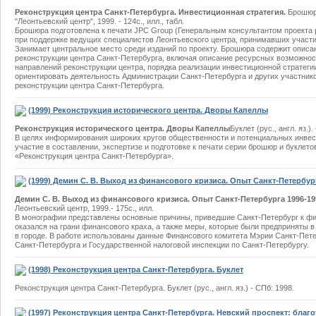
Реконструкция центра Санкт-Петербурга. Инвестиционная стратегия.
Брошюра
"Леонтьевский центр", 1999. - 124с., илл., табл.
Брошюра подготовлена к печати JPC Group (Генеральным консультантом проекта 
при поддержке ведущих специалистов Леонтьевского центра, принимавших участи
Занимает центральное место среди изданий по проекту. Брошюра содержит описа
реконструкции центра Санкт-Петербурга, включая описание ресурсных возможнос
направлений реконструкции центра, порядка реализации инвестиционной стратеги
ориентировать деятельность Администрации Санкт-Петербурга и других участни
реконструкции центра Санкт-Петербурга.
(1999) Реконструкция исторического центра. Дворы Капеллы
Реконструкция исторического центра. Дворы Капеллы
Буклет (рус., англ. яз.).
В целях информирования широких кругов общественности и потенциальных инвес
участие в составлении, экспертизе и подготовке к печати серии брошюр и буклет
«Реконструкция центра Санкт-Петербурга».
(1999) Демин С. В. Выход из финансового кризиса. Опыт Санкт-Петербурга
Демин С. В. Выход из финансового кризиса. Опыт Санкт-Петербурга 1996-199
Леонтьевский центр, 1999.- 175с., илл.
В монографии представлены основные причины, приведшие Санкт-Петербург к фин
оказался на грани финансового краха, а также меры, которые были предприняты 
в городе. В работе использованы данные Финансового комитета Мэрии Санкт-Пет
Санкт-Петербурга и Государственной налоговой инспекции по Санкт-Петербургу.
(1998) Реконструкция центра Санкт-Петербурга. Буклет
Реконструкция центра Санкт-Петербурга. Буклет (рус., англ. яз.) - СПб: 1998.
(1997) Реконструкция центра Санкт-Петербурга. Невский проспект: благ