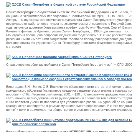
(2002) Санкт-Петербург в бюджетной системе Российской Федерации
Санкт-Петербург в бюджетной системе Российской Федерации
/ А.В. Белов,
социально-экономических исследований "Леонтьевский центр"». – СПб.: 2002. – 25
Авторы – выпускники экономического факультета Санкт-Петербургского университ
несколько лет работал советником по экономическим отношениям с Россией банка
годы является доцентом Университета префектуры Фукуи (Япония). Сергей Василь
Комитете финансов Администрации Санкт-Петербурга, с 1996 года занимает пост 
Монография посвящена вопросам бюджетного федерализма. В книге рассматрив
региональными и местными бюджетами России по поводу распределения доходов
большое внимание уделяется Санкт-Петербургу в системе бюджетного федерали
материал.
(2001) Справочное пособие застройщика в Санкт-Петербурге
Справочное пособие застройщика в Санкт-Петербурге (рус., англ. яз.). – СПб: 2000, 
(2001) Вовлечение общественности в стратегическое планирование как
общества (на примере создания стратегических планов в городах постс
Виноградов В.Н., Эрлих О.В. Вовлечение общественности в стратегическое плани
гражданского общества (на примере создания стратегических планов в городах п
пособие. - СПб.: Леонтьевский центр, 2001. - 120 с. Становление гражданского о
стать важной целью деятельности руководителей и специалистов в области терри
книга является учебным пособием для управленцев различных уровней по социа
гражданского сообщества в рамках муниципального образования. В книге предс
центр" к роли и возможностям общественного участия в стратегическом планиров
(2001) Европейская инициатива: программа INTERREG IIIB для региона 
для Российских партнеров
Европейская инициатива: программа INTERREG IIIB для региона Балтийског