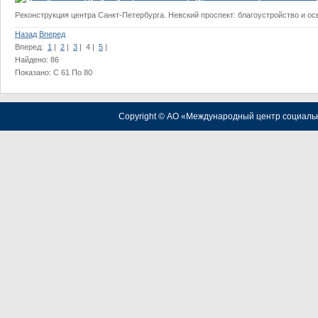
Реконструкция центра Санкт-Петербурга. Невский проспект: благоустройство и осве
Назад
Вперед
Вперед:
1
|
2
|
3
| 4 |
5
|
Найдено: 86
Показано: С 61 По 80
Copyright © АО «Международный центр социаль