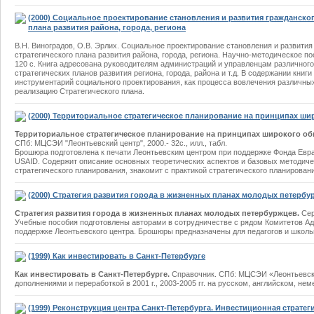
(2000) Социальное проектирование становления и развития гражданског
плана развития района, города, региона
В.Н. Виноградов, О.В. Эрлих. Социальное проектирование становления и развития
стратегического плана развития района, города, региона. Научно-методическое пос
120 с. Книга адресована руководителям администраций и управленцам различного
стратегических планов развития региона, города, района и т.д. В содержании книг
инструментарий социального проектирования, как процесса вовлечения различных
реализацию Стратегического плана.
(2000) Территориальное стратегическое планирование на принципах ши
Территориальное стратегическое планирование на принципах широкого об
СПб: МЦСЭИ "Леонтьевский центр", 2000.- 32с., илл., табл.
Брошюра подготовлена к печати Леонтьевским центром при поддержке Фонда Евра
USAID. Содержит описание основных теоретических аспектов и базовых методиче
стратегического планирования, знакомит с практикой стратегического планировани
(2000) Стратегия развития города в жизненных планах молодых петербу
Стратегия развития города в жизненных планах молодых петербуржцев.
Сер
Учебные пособия подготовлены авторами в сотрудничестве с рядом Комитетов А
поддержке Леонтьевского центра. Брошюры предназначены для педагогов и школь
(1999) Как инвестировать в Санкт-Петербурге
Как инвестировать в Санкт-Петербурге.
Справочник. СПб: МЦСЭИ «Леонтьевски
дополнениями и переработкой в 2001 г., 2003-2005 гг. на русском, английском, нем
(1999) Реконструкция центра Санкт-Петербурга. Инвестиционная стратег