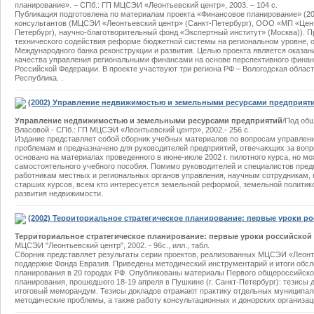
планирование». – СПб.: ГП МЦСЭИ «Леонтьевский центр», 2003. – 104 с.
Публикация подготовлена по материалам проекта «Финансовое планирование» (20
консультантов (МЦСЭИ «Леонтьевский центр» (Санкт-Петербург), ООО «МП «Цен
Петербург), научно-благотворительный фонд «Экспертный институт» (Москва)). 
технического содействия реформе бюджетной системы на региональном уровне, 
Международного банка реконструкции и развития. Целью проекта является оказа
качества управления региональными финансами на основе перспективного финан
Российской Федерации. В проекте участвуют три региона РФ – Вологодская облас
Республика. .
(2002) Управление недвижимостью и земельными ресурсами предприят
Управление недвижимостью и земельными ресурсами предприятий
/Под общ
Власовой.- СПб.: ГП МЦСЭИ «Леонтьевский центр», 2002.- 256 с.
Издание представляет собой сборник учебных материалов по вопросам управле
проблемам и предназначено для руководителей предприятий, отвечающих за воп
основано на материалах проведенного в июне-июле 2002 г. пилотного курса, но м
самостоятельного учебного пособия. Помимо руководителей и специалистов пред
работникам местных и региональных органов управления, научным сотрудникам, 
старших курсов, всем кто интересуется земельной реформой, земельной политико
развития недвижимости.
(2002) Территориальное стратегическое планирование: первые уроки р
Территориальное стратегическое планирование: первые уроки российской 
МЦСЭИ "Леонтьевский центр", 2002. - 96с., илл., табл.
Сборник представляет результаты серии проектов, реализованных МЦСЭИ «Леонтье
поддержке Фонда Евразия. Приведены методический инструментарий и итоги обсл
планирования в 20 городах РФ. Опубликованы материалы Первого общероссийско
планирования, прошедшего 18-19 апреля в Пушкине (г. Санкт-Петербург): тезисы 
итоговый меморандум. Тезисы докладов отражают практику отдельных муниципал
методические проблемы, а также работу консультационных и донорских организац